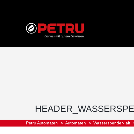
HEADER_WASSERSPE
Petru Automaten
>
Automaten
>
Wasserspender- alt